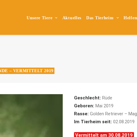
Unsere Tiere
Aktuelles
Das Tierheim
Helfe
DE – VERMITTELT 2019
Geschlecht:
Rüde
Geboren:
Mai 2019
Rasse:
Golden Retriever – Magy
Im Tierheim seit:
02.08.2019
Vermittelt am 30.08.2019