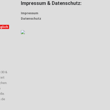
Impressum & Datenschutz:
Impressum
Datenschutz
glich
3.30 &
eit
chen.
n
lle.
e.de