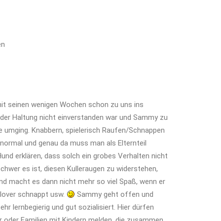
en
it seinen wenigen Wochen schon zu uns ins
t der Haltung nicht einverstanden war und Sammy zu
ie umging. Knabbern, spielerisch Raufen/Schnappen
g normal und genau da muss man als Elternteil
Hund erklären, dass solch ein grobes Verhalten nicht
schwer es ist, diesen Kulleraugen zu widerstehen,
nd macht es dann nicht mehr so viel Spaß, wenn er
ullover schnappt usw.
Sammy geht offen und
ehr lernbegierig und gut sozialisiert. Hier dürfen
 oder Familien mit Kindern melden, die zusammen