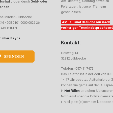
Am Dienstag, Sonntag sowie an
dschaft
, oder durch
Geld- oder
Feiertagen, ist unser Tierheim
enden
.
geschlossen.
sse Minden-Lübbecke
Aktuell sind Besuche nur nach
E46 4905 0101 0000 0026 26
vorheriger Terminabsprache mö
ELADED1MIN
 über Paypal:
Kontakt:
Heuweg 141
SPENDEN
32312 Lübbecke
Telefon: (05741) 7472
Das Telefon ist in der Zeit von 8-1
14-17 Uhr besetzt. Außerhalb der Z
können Sie gerne auf den AB spre
In
Notfällen
erreichen Sie unsere
Notdienst über die Polizeidiensste
E-Mail: post(at)tierheim-luebbeck