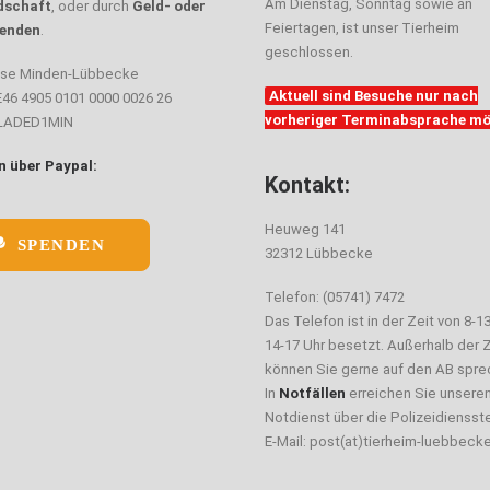
Am Dienstag, Sonntag sowie an
dschaft
, oder durch
Geld- oder
Feiertagen, ist unser Tierheim
enden
.
geschlossen.
sse Minden-Lübbecke
Aktuell sind Besuche nur nach
E46 4905 0101 0000 0026 26
vorheriger Terminabsprache mö
ELADED1MIN
 über Paypal:
Kontakt:
Heuweg 141
SPENDEN
32312 Lübbecke
Telefon: (05741) 7472
Das Telefon ist in der Zeit von 8-1
14-17 Uhr besetzt. Außerhalb der Z
können Sie gerne auf den AB spre
In
Notfällen
erreichen Sie unsere
Notdienst über die Polizeidiensste
E-Mail: post(at)tierheim-luebbeck