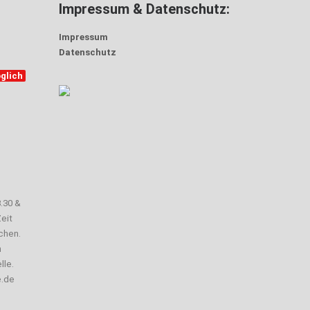
Impressum & Datenschutz:
Impressum
Datenschutz
glich
3.30 &
eit
chen.
n
lle.
e.de