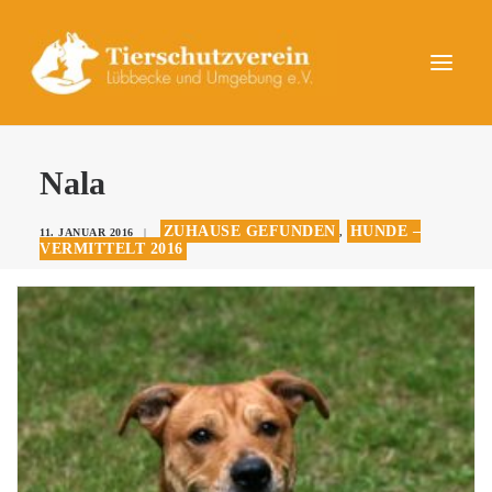
UNSERE TIERE
Nala
AKTUELLES
ZUHAUSE GEFUNDEN
HUNDE –
11. JANUAR 2016
|
,
DAS TIERHEIM
VERMITTELT 2016
HELFEN
KONTAKT
SPENDEN