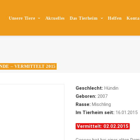
Unsere Tiere
Aktuelles
Das Tierheim
Helfen
Konta
NDE – VERMITTELT 2015
Geschlecht:
Hündin
Geboren:
2007
Rasse:
Mischling
Im Tierheim seit:
16.01.2015
Vermittelt: 02.02.2015