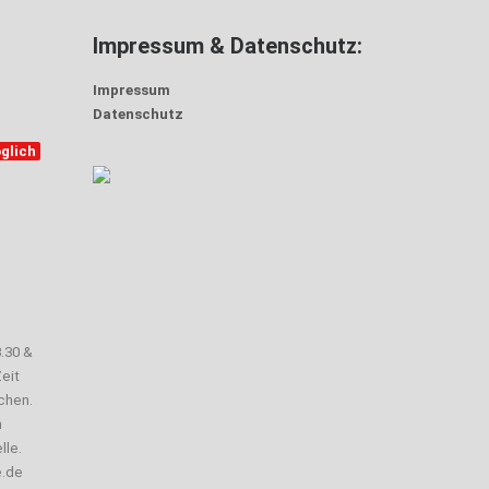
Impressum & Datenschutz:
Impressum
Datenschutz
glich
3.30 &
eit
chen.
n
lle.
e.de