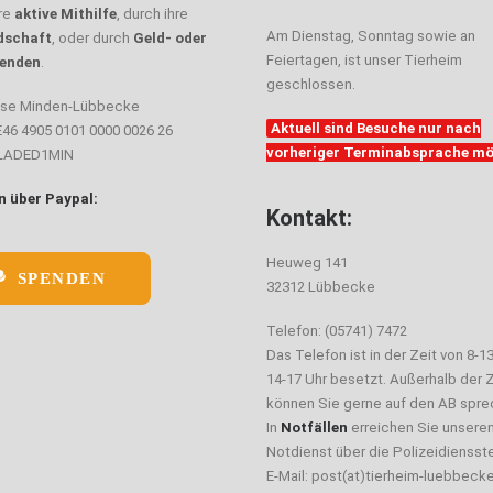
hre
aktive Mithilfe
, durch ihre
Am Dienstag, Sonntag sowie an
dschaft
, oder durch
Geld- oder
Feiertagen, ist unser Tierheim
enden
.
geschlossen.
sse Minden-Lübbecke
Aktuell sind Besuche nur nach
E46 4905 0101 0000 0026 26
vorheriger Terminabsprache mö
ELADED1MIN
 über Paypal:
Kontakt:
Heuweg 141
SPENDEN
32312 Lübbecke
Telefon: (05741) 7472
Das Telefon ist in der Zeit von 8-1
14-17 Uhr besetzt. Außerhalb der Z
können Sie gerne auf den AB spre
In
Notfällen
erreichen Sie unsere
Notdienst über die Polizeidiensste
E-Mail: post(at)tierheim-luebbeck