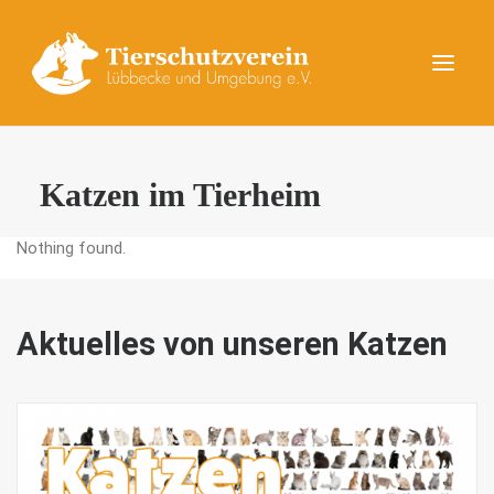
UNSERE TIERE
Katzen im Tierheim
AKTUELLES
Nothing found.
DAS TIERHEIM
HELFEN
KONTAKT
Aktuelles von unseren Katzen
SPENDEN