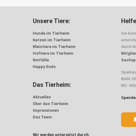
Unsere Tiere:
Helfe
Hunde im Tierheim
Sie kön
Katzen im Tierheim
unterst
Kleintiere im Tierheim
durch i
Hoftiere im Tierheim
Mitglie
Notfälle
Sachsp
Happy Ends
Sparka
IBAN: D
Das Tierheim:
BIC: W
Aktuelles
Spenden
Über das Tierheim
Impressionen
Das Team
Wir werden untersützt durch: