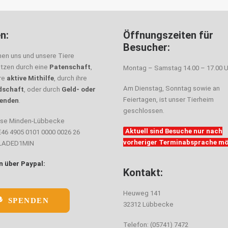
n:
Öffnungszeiten für
Besucher:
nen uns und unsere Tiere
ützen durch eine
Patenschaft
,
Montag – Samstag 14.00 – 17.00 U
hre
aktive Mithilfe
, durch ihre
Am Dienstag, Sonntag sowie an
dschaft
, oder durch
Geld- oder
Feiertagen, ist unser Tierheim
enden
.
geschlossen.
sse Minden-Lübbecke
Aktuell sind Besuche nur nach
E46 4905 0101 0000 0026 26
vorheriger Terminabsprache mö
ELADED1MIN
 über Paypal:
Kontakt:
Heuweg 141
SPENDEN
32312 Lübbecke
Telefon: (05741) 7472