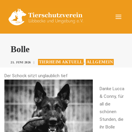
UNSERE TIERE
Bolle
AKTUELLES
TIERHEIM AKTUELL
ALLGEMEIN
21. JUNI 2026
|
,
DAS TIERHEIM
Der Schock sitz
t unglaublich tief
HELFEN
KONTAKT
Danke Lucca
& Conny, für
SPENDEN
all die
schönen
Stunden, die
ihr Bolle