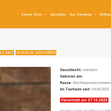
Unsere Tiere
Aktuelles
Das Tierheim
Helfen
LT 2025
ZUHAUSE GEFUNDEN
,
Geschlecht:
männlich
Geboren am:
Rasse:
Glatthaarmeerschwein
Im Tierheim seit:
04.08.2025
Vermittelt am 27.10.2025