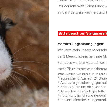
Vander wurde mit Silco in Lübb
“zu Verschenken”. Zum Glück wu
sind mittlerweile kastriert un
Bitte beachten Sie unsere
Vermittlungsbedingungen:
Wir vermitteln unsere Meersch
bei 2 Meerschweinchen eine
Mi
Für jedes weitere Meerschweinc
mehr Platz immer wünschensw
Was wollen wir nun für unser
* ausreichend Auslauf 24 Stu
* Ausläufe gesichert gegen nat
* Schutzhütte um sich vor der 
* Abwechslungsreich gestalt
* naturnahe Ernährung (Frischf
bunt und künstlich = ungesund