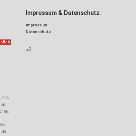
Impressum & Datenschutz:
Impressum
Datenschutz
glich
3.30 &
eit
chen.
n
lle.
e.de