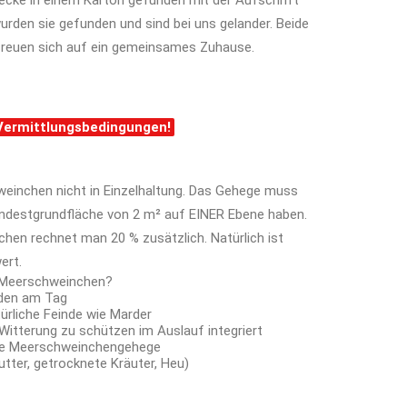
ecke in einem Karton gefunden mit der Aufschrift
rden sie gefunden und sind bei uns gelander. Beide
d freuen sich auf ein gemeinsames Zuhause.
 Vermittlungsbedingungen!
weinchen nicht in Einzelhaltung. Das Gehege muss
ndestgrundfläche von 2 m² auf EINER Ebene haben.
hen rechnet man 20 % zusätzlich. Natürlich ist
ert.
e Meerschweinchen?
nden am Tag
ürliche Feinde wie Marder
Witterung zu schützen im Auslauf integriert
ete Meerschweinchengehege
utter, getrocknete Kräuter, Heu)