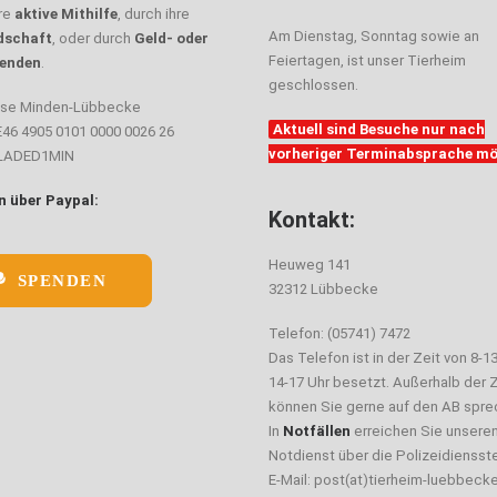
hre
aktive Mithilfe
, durch ihre
Am Dienstag, Sonntag sowie an
dschaft
, oder durch
Geld- oder
Feiertagen, ist unser Tierheim
enden
.
geschlossen.
sse Minden-Lübbecke
Aktuell sind Besuche nur nach
E46 4905 0101 0000 0026 26
vorheriger Terminabsprache mö
ELADED1MIN
 über Paypal:
Kontakt:
Heuweg 141
SPENDEN
32312 Lübbecke
Telefon: (05741) 7472
Das Telefon ist in der Zeit von 8-1
14-17 Uhr besetzt. Außerhalb der Z
können Sie gerne auf den AB spre
In
Notfällen
erreichen Sie unsere
Notdienst über die Polizeidiensste
E-Mail: post(at)tierheim-luebbeck