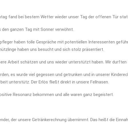
ntag fand bei bestem Wetter wieder unser Tag der offenen Tür statt u
s den ganzen Tag mit Sonner verwöhnt.
pfleger haben tolle Gespräche mit potentiellen Interessenten geführ
ützlinge haben uns besucht und sich stolz präsentiert.
nsere Arbeit schätzen und uns wieder unterstützt haben. Wir durften
rden, es wurde viel gegessen und getrunken und in unserer Kinder
eit unterstütz. Der Erlös fließt direkt in unsere Fellnasen.
ositive Resonanz bekommen und alle waren ganz begeistert.
ender, der unsere Getränkerechnung übernimmt. Das heißt die Einn