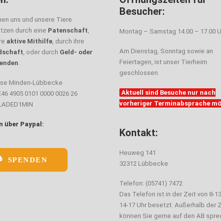
Besucher:
nen uns und unsere Tiere
ützen durch eine
Patenschaft
,
Montag – Samstag 14.00 – 17.00 U
hre
aktive Mithilfe
, durch ihre
Am Dienstag, Sonntag sowie an
dschaft
, oder durch
Geld- oder
Feiertagen, ist unser Tierheim
enden
.
geschlossen.
sse Minden-Lübbecke
Aktuell sind Besuche nur nach
E46 4905 0101 0000 0026 26
vorheriger Terminabsprache mö
ELADED1MIN
 über Paypal:
Kontakt:
Heuweg 141
SPENDEN
32312 Lübbecke
Telefon: (05741) 7472
Das Telefon ist in der Zeit von 8-1
14-17 Uhr besetzt. Außerhalb der Z
können Sie gerne auf den AB spre