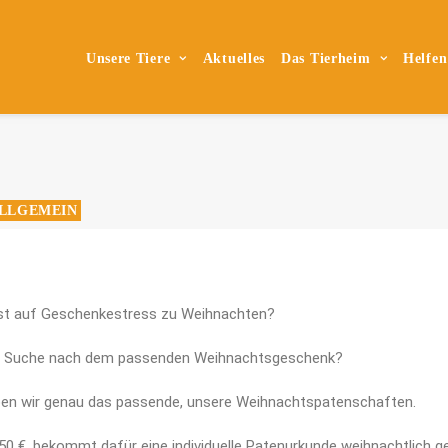
Unsere Tiere
Aktuelles
Das Tierheim
Helfen
LLGEMEIN
st auf Geschenkestress zu Weihnachten?
r Suche nach dem passenden Weihnachtsgeschenk?
en wir genau das passende, unsere Weihnachtspatenschaften.
 50 €, bekommt dafür eine individuelle Patenurkunde weihnachtlich ge