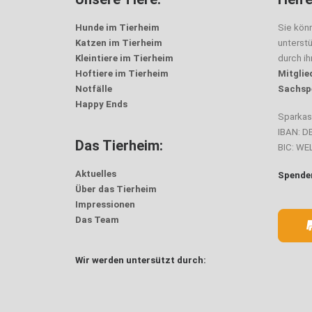
Hunde im Tierheim
Sie kön
Katzen im Tierheim
unterst
Kleintiere im Tierheim
durch i
Hoftiere im Tierheim
Mitglie
Notfälle
Sachsp
Happy Ends
Sparka
IBAN: D
Das Tierheim:
BIC: W
Aktuelles
Spenden
Über das Tierheim
Impressionen
Das Team
Wir werden untersützt durch: