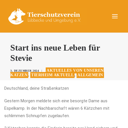
UNSERE TIERE
Start ins neue Leben für
AKTUELLES
Stevie
DAS TIERHEIM
AKTUELLES VON UNSEREN
3. DEZEMBER 2024
|
HELFEN
KATZEN
TIERHEIM AKTUELL
ALLGEMEIN
,
,
KONTAKT
Deutschland, deine Straßenkatzen
SPENDEN
Gestern Morgen meldete sich eine besorgte Dame aus
Espelkamp. In der Nachbarschaft wären 6 Kätzchen mit
schlimmen Schnupfen zugelaufen.