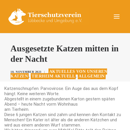
UNSERE TIERE
Ausgesetzte Katzen mitten in
AKTUELLES
der Nacht
DAS TIERHEIM
AKTUELLES VON UNSEREN
10. NOVEMBER 2023
|
HELFEN
KATZEN
TIERHEIM AKTUELL
ALLGEMEIN
,
,
KONTAKT
Katzenschnupfen. Parvovirose. Ein Auge das aus dem Kopf
hängt. Keine weiteren Worte.
SPENDEN
Abgestellt in einem zugebundenen Karton gestern späten
Abend – heute Nacht vorm Wohnhaus
am Tierheim.
Diese 6 jungen Katzen sind zahm und kennen den Kontakt zu
Menschen! Ein Kater ist älter als die anderen Kätzchen und
wird aus einem anderen Wurf stammen.