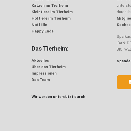
Katzen im Tierheim
unterst
Kleintiere im Tierheim
durch i
Hoftiere im Tierheim
Mitglie
Notfälle
Sachsp
Happy Ends
Sparka
IBAN: D
Das Tierheim:
BIC: W
Aktuelles
Spenden
Über das Tierheim
Impressionen
Das Team
Wir werden untersützt durch: