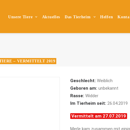
Unsere Tiere
Aktuelles
Das Tierheim
Helfen
Konta
TIERE – VERMITTELT 2019
Geschlecht:
Weiblich
Geboren am:
unbekannt
Rasse:
Widder
Im Tierheim seit:
26.04.2019
Vermittelt am 27.07.2019
Merle kam zusammen mit einig