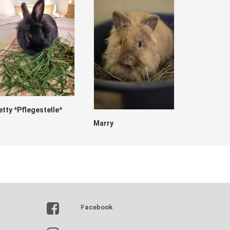
etty *Pflegestelle*
Marry
Erbse
Facebook