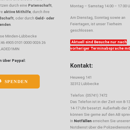
ützen durch eine
Patenschaft
,
Montag – Samstag 14.00 – 17.00 U
hre
aktive Mithilfe
, durch ihre
Am Dienstag, Sonntag sowie an
dschaft
, oder durch
Geld- oder
Feiertagen, ist unser Tierheim
enden
.
geschlossen.
sse Minden-Lübbecke
Aktuell sind Besuche nur nach
E46 4905 0101 0000 0026 26
vorheriger Terminabsprache mö
ELADED1MIN
 über Paypal:
Kontakt:
Heuweg 141
SPENDEN
32312 Lübbecke
Telefon: (05741) 7472
Das Telefon ist in der Zeit von 8-1
14-17 Uhr besetzt. Außerhalb der Z
können Sie gerne auf den AB spre
In
Notfällen
erreichen Sie unsere
Notdienst über die Polizeidiensste