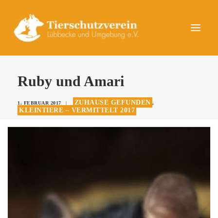
UNSERE TIERE
Ruby und Amari
AKTUELLES
ZUHAUSE GEFUNDEN
1. FEBRUAR 2017
|
,
DAS TIERHEIM
KLEINTIERE – VERMITTELT 2017
HELFEN
KONTAKT
SPENDEN