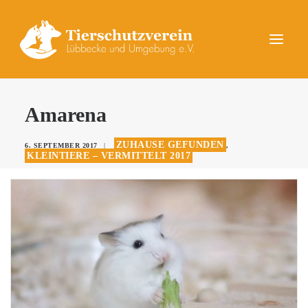
UNSERE TIERE
Amarena
AKTUELLES
ZUHAUSE GEFUNDEN
6. SEPTEMBER 2017
|
,
DAS TIERHEIM
KLEINTIERE – VERMITTELT 2017
HELFEN
KONTAKT
SPENDEN