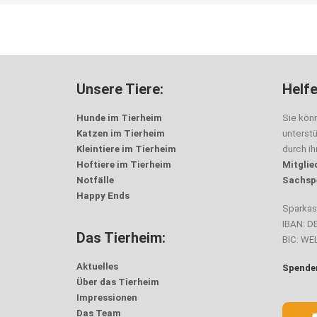
Unsere Tiere:
Helfe
Hunde im Tierheim
Sie kön
Katzen im Tierheim
unterst
Kleintiere im Tierheim
durch i
Hoftiere im Tierheim
Mitglie
Notfälle
Sachsp
Happy Ends
Sparka
IBAN: D
Das Tierheim:
BIC: W
Aktuelles
Spenden
Über das Tierheim
Impressionen
Das Team