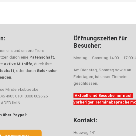
n:
Öffnungszeiten für
Besucher:
nen uns und unsere Tiere
ützen durch eine
Patenschaft
,
Montag – Samstag 14.00 – 17.00 U
hre
aktive Mithilfe
, durch ihre
Am Dienstag, Sonntag sowie an
dschaft
, oder durch
Geld- oder
Feiertagen, ist unser Tierheim
enden
.
geschlossen.
sse Minden-Lübbecke
Aktuell sind Besuche nur nach
E46 4905 0101 0000 0026 26
vorheriger Terminabsprache mö
ELADED1MIN
 über Paypal:
Kontakt:
Heuweg 141