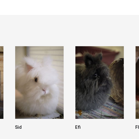
Sid
Efi
F