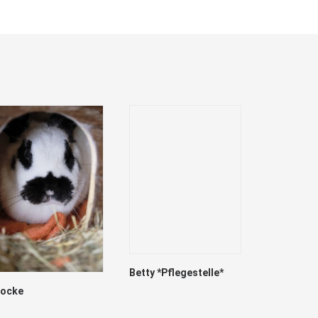
Betty *Pflegestelle*
locke
Marry