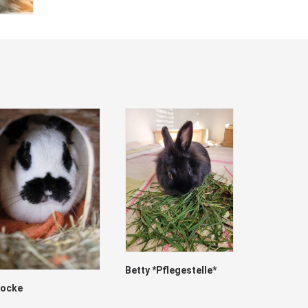
Betty *Pflegestelle*
locke
Marry