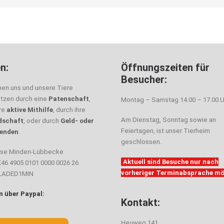
n:
Öffnungszeiten für
Besucher:
nen uns und unsere Tiere
ützen durch eine
Patenschaft
,
Montag – Samstag 14.00 – 17.00 U
hre
aktive Mithilfe
, durch ihre
Am Dienstag, Sonntag sowie an
dschaft
, oder durch
Geld- oder
Feiertagen, ist unser Tierheim
enden
.
geschlossen.
sse Minden-Lübbecke
Aktuell sind Besuche nur nach
E46 4905 0101 0000 0026 26
vorheriger Terminabsprache mö
ELADED1MIN
 über Paypal:
Kontakt:
Heuweg 141