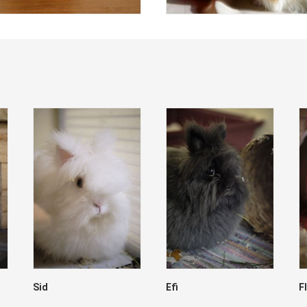
Sid
Efi
F