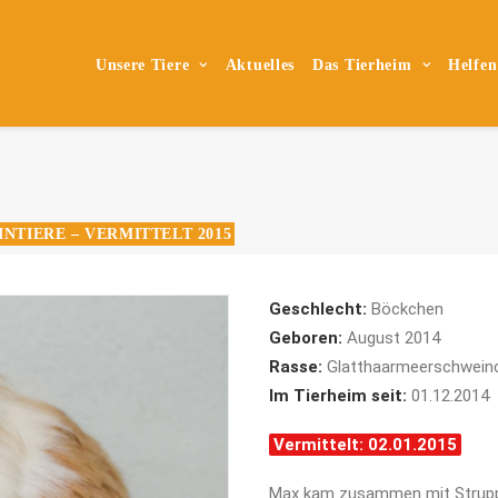
Unsere Tiere
Aktuelles
Das Tierheim
Helfen
INTIERE – VERMITTELT 2015
Geschlecht:
Böckchen
Geboren:
August 2014
Rasse:
Glatthaarmeerschwein
Im Tierheim seit:
01.12.2014
Vermittelt: 02.01.2015
Max kam zusammen mit Struppy 