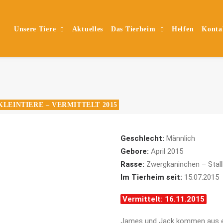
Unsere Tiere
Aktuelles
Das Tierheim
Helfen
Konta
KLEINTIERE – VERMITTELT 2015
Geschlecht:
Männlich
Gebore:
April 2015
Rasse:
Zwergkaninchen – Stall
Im Tierheim seit:
15.07.2015
Vermittelt: 16.11.2015
James und Jack kommen aus ei