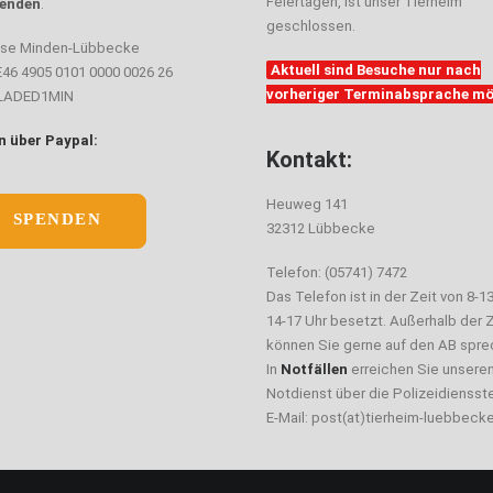
Feiertagen, ist unser Tierheim
enden
.
geschlossen.
sse Minden-Lübbecke
Aktuell sind Besuche nur nach
E46 4905 0101 0000 0026 26
vorheriger Terminabsprache mö
ELADED1MIN
 über Paypal:
Kontakt:
Heuweg 141
SPENDEN
32312 Lübbecke
Telefon: (05741) 7472
Das Telefon ist in der Zeit von 8-1
14-17 Uhr besetzt. Außerhalb der Z
können Sie gerne auf den AB spre
In
Notfällen
erreichen Sie unsere
Notdienst über die Polizeidiensste
E-Mail: post(at)tierheim-luebbeck