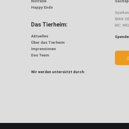
Notfälle
Sachsp
Happy Ends
Sparka
IBAN: D
Das Tierheim:
BIC: W
Aktuelles
Spenden
Über das Tierheim
Impressionen
Das Team
Wir werden untersützt durch: