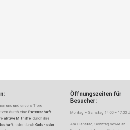
n:
Öffnungszeiten für
Besucher:
nen uns und unsere Tiere
ützen durch eine
Patenschaft
,
Montag – Samstag 14.00 – 17.00 U
hre
aktive Mithilfe
, durch ihre
Am Dienstag, Sonntag sowie an
dschaft
, oder durch
Geld- oder