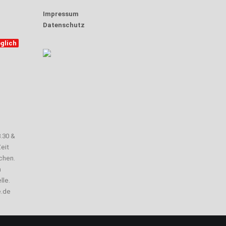
Impressum
Datenschutz
glich
3.30 &
eit
chen.
n
lle.
e.de