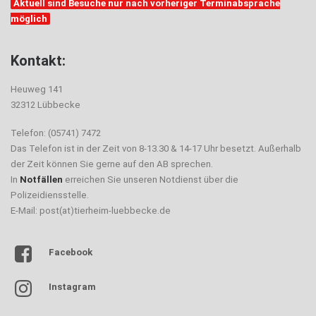
Aktuell sind Besuche nur nach vorheriger Terminabsprache
möglich
Kontakt:
Heuweg 141
32312 Lübbecke
Telefon: (05741) 7472
Das Telefon ist in der Zeit von 8-13.30 & 14-17 Uhr besetzt. Außerhalb
der Zeit können Sie gerne auf den AB sprechen.
In
Notfällen
erreichen Sie unseren Notdienst über die
Polizeidiensstelle.
E-Mail: post(at)tierheim-luebbecke.de
Facebook
Instagram