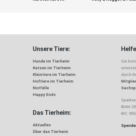
Unsere Tiere:
Helfe
Hunde im Tierheim
Sie kön
Katzen im Tierheim
unterst
Kleintiere im Tierheim
durch i
Hoftiere im Tierheim
Mitglie
Notfälle
Sachsp
Happy Ends
Sparka
IBAN: D
Das Tierheim:
BIC: W
Aktuelles
Spenden
Über das Tierheim