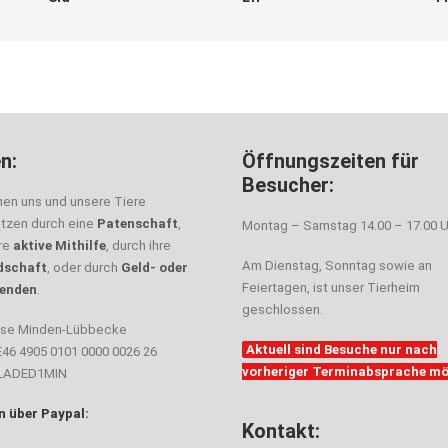
n:
Öffnungszeiten für
Besucher:
nen uns und unsere Tiere
ützen durch eine
Patenschaft
,
Montag – Samstag 14.00 – 17.00 U
hre
aktive Mithilfe
, durch ihre
Am Dienstag, Sonntag sowie an
dschaft
, oder durch
Geld- oder
Feiertagen, ist unser Tierheim
enden
.
geschlossen.
sse Minden-Lübbecke
Aktuell sind Besuche nur nach
E46 4905 0101 0000 0026 26
vorheriger Terminabsprache mö
ELADED1MIN
 über Paypal:
Kontakt: