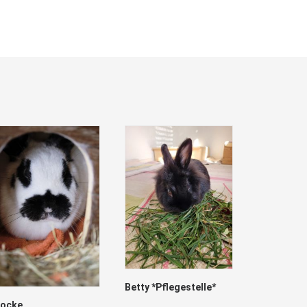
Betty *Pflegestelle*
locke
Marry