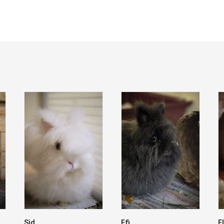
Sid
Efi
F