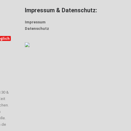
Impressum & Datenschutz:
Impressum
Datenschutz
glich
3.30 &
eit
chen.
n
lle.
e.de