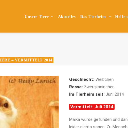
Unsere Tiere
Aktuelles
Das Tierheim
Helfen
IERE – VERMITTELT 2014
Geschlecht:
Weibchen
Rasse:
Zwergkaninchen
Im Tierheim seit:
Juni 2014
Vermittelt: Juli 2014
Maika wurde gefunden und dann
leider nichts sagen. Zu Mensch