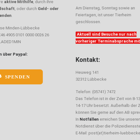
hre
aktive Mithilfe
, durch ihre
Am Dienstag, Sonntag sowie an
dschaft
, oder durch
Geld- oder
Feiertagen, ist unser Tierheim
enden
.
geschlossen.
sse Minden-Lübbecke
Aktuell sind Besuche nur nach
E46 4905 0101 0000 0026 26
vorheriger Terminabsprache mö
ELADED1MIN
 über Paypal:
Kontakt:
Heuweg 141
SPENDEN
32312 Lübbecke
Telefon: (05741) 7472
Das Telefon ist in der Zeit von 8-1
14-17 Uhr besetzt. Außerhalb der Z
können Sie gerne auf den AB spre
In
Notfällen
erreichen Sie unsere
Notdienst über die Polizeidiensste
E-Mail: post(at)tierheim-luebbeck