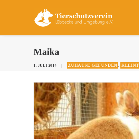
Maika
ZUHAUSE GEFUNDEN
KLEINT
1. JULI 2014
|
,