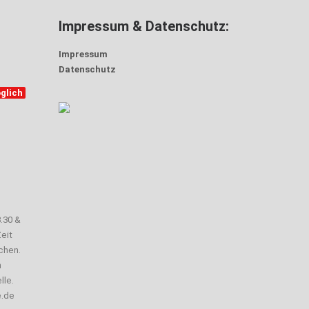
Impressum & Datenschutz:
Impressum
Datenschutz
glich
3.30 &
eit
chen.
n
lle.
e.de