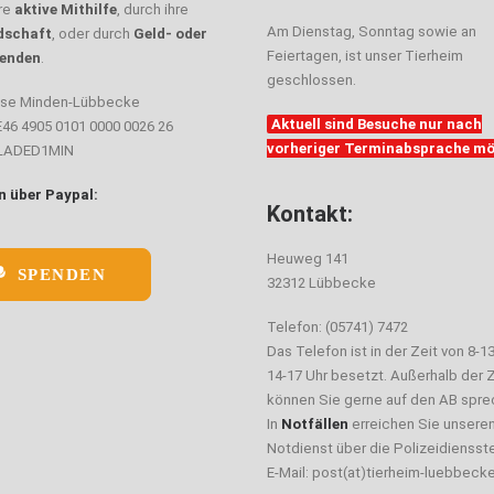
hre
aktive Mithilfe
, durch ihre
Am Dienstag, Sonntag sowie an
dschaft
, oder durch
Geld- oder
Feiertagen, ist unser Tierheim
enden
.
geschlossen.
sse Minden-Lübbecke
Aktuell sind Besuche nur nach
E46 4905 0101 0000 0026 26
vorheriger Terminabsprache mö
ELADED1MIN
 über Paypal:
Kontakt:
Heuweg 141
SPENDEN
32312 Lübbecke
Telefon: (05741) 7472
Das Telefon ist in der Zeit von 8-1
14-17 Uhr besetzt. Außerhalb der Z
können Sie gerne auf den AB spre
In
Notfällen
erreichen Sie unsere
Notdienst über die Polizeidiensste
E-Mail: post(at)tierheim-luebbeck