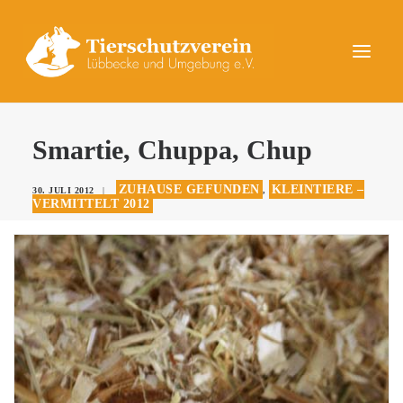
UNSERE TIERE
Smartie, Chuppa, Chup
AKTUELLES
ZUHAUSE GEFUNDEN
KLEINTIERE –
30. JULI 2012
|
,
DAS TIERHEIM
VERMITTELT 2012
HELFEN
KONTAKT
SPENDEN