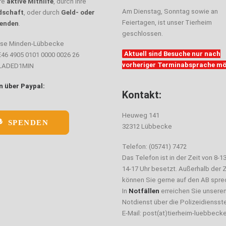
hre
aktive Mithilfe
, durch ihre
Am Dienstag, Sonntag sowie an
dschaft
, oder durch
Geld- oder
Feiertagen, ist unser Tierheim
enden
.
geschlossen.
sse Minden-Lübbecke
Aktuell sind Besuche nur nach
E46 4905 0101 0000 0026 26
vorheriger Terminabsprache mö
ELADED1MIN
 über Paypal:
Kontakt:
Heuweg 141
SPENDEN
32312 Lübbecke
Telefon: (05741) 7472
Das Telefon ist in der Zeit von 8-1
14-17 Uhr besetzt. Außerhalb der Z
können Sie gerne auf den AB spre
In
Notfällen
erreichen Sie unsere
Notdienst über die Polizeidiensste
E-Mail: post(at)tierheim-luebbeck