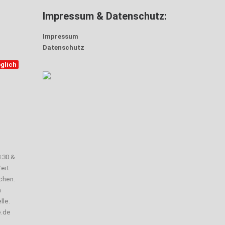
Impressum & Datenschutz:
Impressum
Datenschutz
glich
3.30 &
eit
chen.
n
lle.
e.de