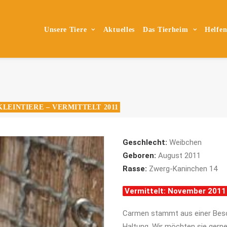
Unsere Tiere
Aktuelles
Das Tierheim
Helfe
KLEINTIERE – VERMITTELT 2011
Geschlecht:
Weibchen
Geboren:
August 2011
Rasse:
Zwerg-Kaninchen 14
Vermittelt: November 2011
Carmen stammt aus einer Besc
Haltung. Wir möchten sie gerne