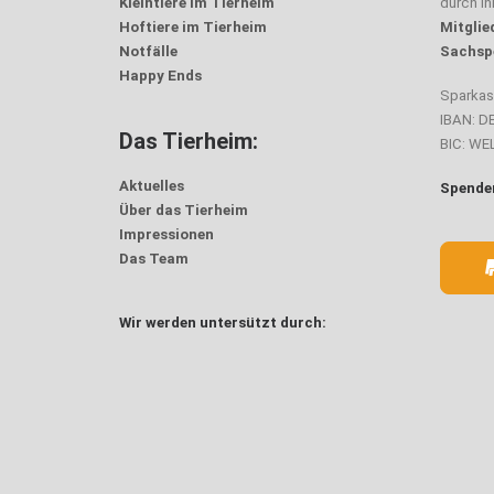
Kleintiere im Tierheim
durch i
Hoftiere im Tierheim
Mitglie
Notfälle
Sachsp
Happy Ends
Sparka
IBAN: D
Das Tierheim:
BIC: W
Aktuelles
Spenden
Über das Tierheim
Impressionen
Das Team
Wir werden untersützt durch: