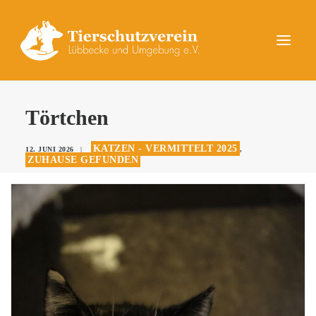
UNSERE TIERE
Törtchen
AKTUELLES
KATZEN - VERMITTELT 2025
12. JUNI 2026
|
,
DAS TIERHEIM
ZUHAUSE GEFUNDEN
HELFEN
KONTAKT
SPENDEN