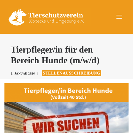
UNSERE TIERE
Tierpfleger/in für den
AKTUELLES
Bereich Hunde (m/w/d)
DAS TIERHEIM
STELLENAUSSCHREIBUNG
2. JANUAR 2026
|
HELFEN
KONTAKT
SPENDEN