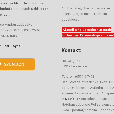
hre
aktive Mithilfe
, durch ihre
Am Dienstag, Sonntag sowie an
dschaft
, oder durch
Geld- oder
Feiertagen, ist unser Tierheim
enden
.
geschlossen.
sse Minden-Lübbecke
Aktuell sind Besuche nur nach
E46 4905 0101 0000 0026 26
vorheriger Terminabsprache mö
ELADED1MIN
 über Paypal:
Kontakt:
Heuweg 141
SPENDEN
32312 Lübbecke
Telefon: (05741) 7472
Das Telefon ist in der Zeit von 8-1
14-17 Uhr besetzt. Außerhalb der Z
können Sie gerne auf den AB spre
In
Notfällen
erreichen Sie unsere
Notdienst über die Polizeidiensste
E-Mail: post(at)tierheim-luebbeck