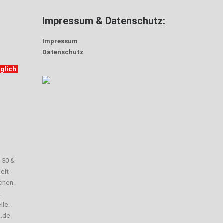
Impressum & Datenschutz:
Impressum
Datenschutz
glich
3.30 &
eit
chen.
n
lle.
e.de