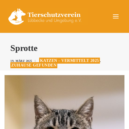
UNSERE TIERE
Sprotte
AKTUELLES
KATZEN - VERMITTELT 2025
19. MÄRZ 2025
|
,
DAS TIERHEIM
ZUHAUSE GEFUNDEN
HELFEN
KONTAKT
SPENDEN