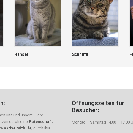
Hänsel
Schnuffi
F
n:
Öffnungszeiten für
Besucher:
nen uns und unsere Tiere
ützen durch eine
Patenschaft
,
Montag – Samstag 14.00 – 17.00 U
hre
aktive Mithilfe
, durch ihre