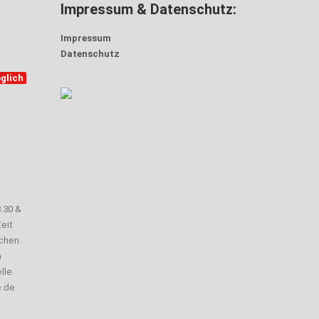
Impressum & Datenschutz:
Impressum
Datenschutz
glich
3.30 &
eit
chen.
n
lle.
e.de