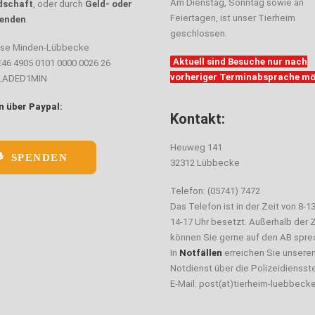
Am Dienstag, Sonntag sowie an
dschaft
, oder durch
Geld- oder
Feiertagen, ist unser Tierheim
enden
.
geschlossen.
sse Minden-Lübbecke
Aktuell sind Besuche nur nach
E46 4905 0101 0000 0026 26
vorheriger Terminabsprache mö
ELADED1MIN
 über Paypal:
Kontakt:
Heuweg 141
SPENDEN
32312 Lübbecke
Telefon: (05741) 7472
Das Telefon ist in der Zeit von 8-1
14-17 Uhr besetzt. Außerhalb der Z
können Sie gerne auf den AB spre
In
Notfällen
erreichen Sie unsere
Notdienst über die Polizeidiensste
E-Mail: post(at)tierheim-luebbeck