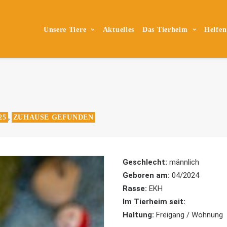
Unsere Tiere
Aktuelles
Das Tierheim
Helfen
25
ZUHAUSE GEFUNDEN
,
Geschlecht:
männlich
Geboren am:
04/2024
Rasse:
EKH
Im Tierheim seit:
Haltung:
Freigang / Wohnung