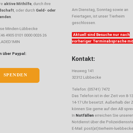
hre
aktive Mithilfe
, durch ihre
Am Dienstag, Sonntag sowie an
dschaft
, oder durch
Geld- oder
Feiertagen, ist unser Tierheim
enden
.
geschlossen.
sse Minden-Lübbecke
Aktuell sind Besuche nur nach
E46 4905 0101 0000 0026 26
vorheriger Terminabsprache mö
ELADED1MIN
 über Paypal:
Kontakt:
Heuweg 141
SPENDEN
32312 Lübbecke
Telefon: (05741) 7472
Das Telefon ist in der Zeit von 8-1
14-17 Uhr besetzt. Außerhalb der Z
können Sie gerne auf den AB spre
In
Notfällen
erreichen Sie unsere
Notdienst über die Polizeidiensste
E-Mail: post(at)tierheim-luebbeck