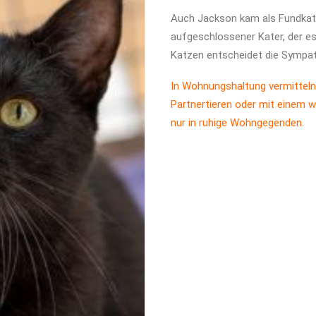
Auch Jackson kam als Fundkater 
aufgeschlossener Kater, der es 
Katzen entscheidet die Sympat
In Wohnungshaltung vermitteln
Partnertieren oder mit einem w
nur in ruhige Wohngegenden.