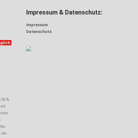
Impressum & Datenschutz:
Impressum
Datenschutz
glich
3.30 &
eit
chen.
n
lle.
e.de