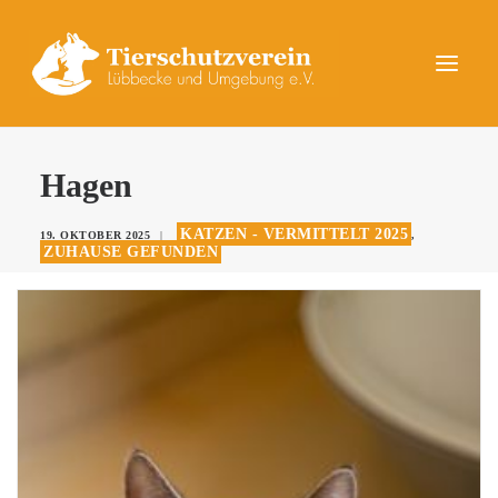
UNSERE TIERE
Hagen
AKTUELLES
KATZEN - VERMITTELT 2025
19. OKTOBER 2025
|
,
DAS TIERHEIM
ZUHAUSE GEFUNDEN
HELFEN
KONTAKT
SPENDEN