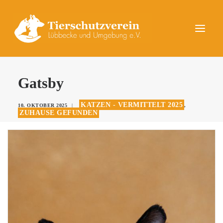
UNSERE TIERE
Gatsby
AKTUELLES
KATZEN - VERMITTELT 2025
10. OKTOBER 2025
|
,
DAS TIERHEIM
ZUHAUSE GEFUNDEN
HELFEN
KONTAKT
SPENDEN