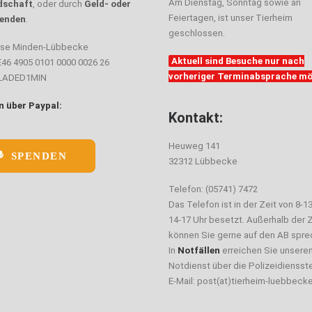
Am Dienstag, Sonntag sowie an
dschaft
, oder durch
Geld- oder
Feiertagen, ist unser Tierheim
enden
.
geschlossen.
sse Minden-Lübbecke
Aktuell sind Besuche nur nach
E46 4905 0101 0000 0026 26
vorheriger Terminabsprache mö
ELADED1MIN
 über Paypal:
Kontakt:
Heuweg 141
SPENDEN
32312 Lübbecke
Telefon: (05741) 7472
Das Telefon ist in der Zeit von 8-1
14-17 Uhr besetzt. Außerhalb der Z
können Sie gerne auf den AB spre
In
Notfällen
erreichen Sie unsere
Notdienst über die Polizeidiensste
E-Mail: post(at)tierheim-luebbeck