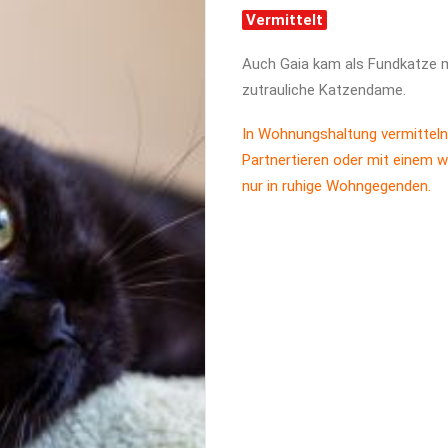
Vermittelt
Auch Gaia kam als Fundkatze mit
zutrauliche Katzendame.
In Wohnungshaltung vermitteln
Partnertieren oder mit einem w
nur in ruhige Wohngegenden.