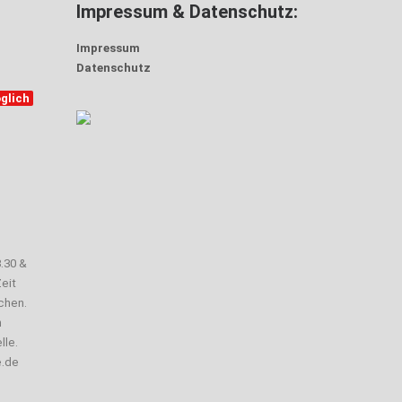
Impressum & Datenschutz:
Impressum
Datenschutz
glich
3.30 &
eit
chen.
n
lle.
e.de