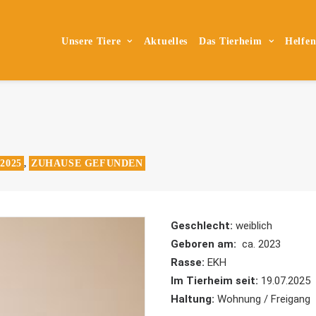
Unsere Tiere
Aktuelles
Das Tierheim
Helfe
2025
ZUHAUSE GEFUNDEN
,
Geschlecht:
weiblich
Geboren am:
ca. 2023
Rasse:
EKH
Im Tierheim seit:
19.07.2025
Haltung:
Wohnung / Freigang