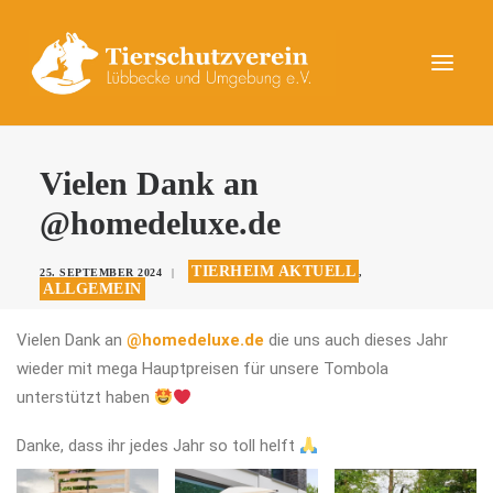
UNSERE TIERE
Vielen Dank an
AKTUELLES
@homedeluxe.de
DAS TIERHEIM
TIERHEIM AKTUELL
25. SEPTEMBER 2024
|
,
HELFEN
ALLGEMEIN
KONTAKT
Vielen Dank an
@homedeluxe.de
die uns auch dieses Jahr
wieder mit mega Hauptpreisen für unsere Tombola
SPENDEN
unterstützt haben
Danke, dass ihr jedes Jahr so toll helft