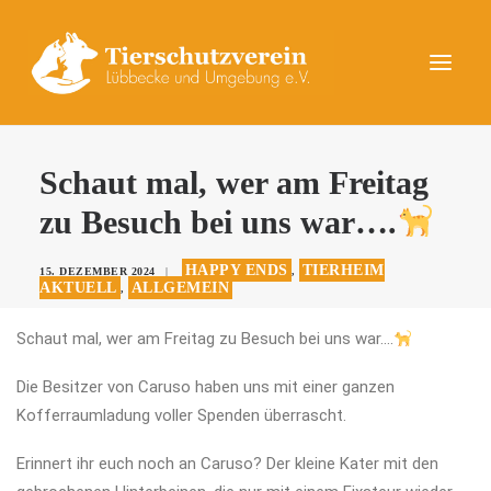
UNSERE TIERE
Schaut mal, wer am Freitag
AKTUELLES
zu Besuch bei uns war….
DAS TIERHEIM
HAPPY ENDS
TIERHEIM
15. DEZEMBER 2024
|
,
HELFEN
AKTUELL
ALLGEMEIN
,
KONTAKT
Schaut mal, wer am Freitag zu Besuch bei uns war….
SPENDEN
Die Besitzer von Caruso haben uns mit einer ganzen
Kofferraumladung voller Spenden überrascht.
Erinnert ihr euch noch an Caruso? Der kleine Kater mit den