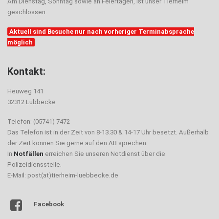
Am Dienstag, Sonntag sowie an Feiertagen, ist unser Tierheim
geschlossen.
Aktuell sind Besuche nur nach vorheriger Terminabsprache
möglich
Kontakt:
Heuweg 141
32312 Lübbecke
Telefon: (05741) 7472
Das Telefon ist in der Zeit von 8-13.30 & 14-17 Uhr besetzt. Außerhalb
der Zeit können Sie gerne auf den AB sprechen.
In
Notfällen
erreichen Sie unseren Notdienst über die
Polizeidiensstelle.
E-Mail: post(at)tierheim-luebbecke.de
Facebook