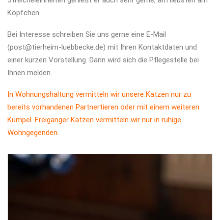
Streicheleinheiten genießt er auch sehr gerne, am liebsten am
Köpfchen.
Bei Interesse schreiben Sie uns gerne eine E-Mail
(post@tierheim-luebbecke.de) mit Ihren Kontaktdaten und
einer kurzen Vorstellung. Dann wird sich die Pflegestelle bei
Ihnen melden.
In Wohnungshaltung vermitteln wir unsere Katzen nur zu
bereits vorhandenen Partnertieren oder mit einem weiteren
Kumpel. Freigänger Katzen vermitteln wir nur in ruhige
Wohngegenden.