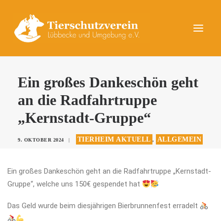
UNSERE TIERE
Ein großes Dankeschön geht
AKTUELLES
an die Radfahrtruppe
DAS TIERHEIM
„Kernstadt-Gruppe“
HELFEN
TIERHEIM AKTUELL
ALLGEMEIN
9. OKTOBER 2024
|
,
KONTAKT
SPENDEN
Ein großes Dankeschön geht an die Radfahrtruppe „Kernstadt-
Gruppe“, welche uns 150€ gespendet hat
Das Geld wurde beim diesjährigen Bierbrunnenfest erradelt