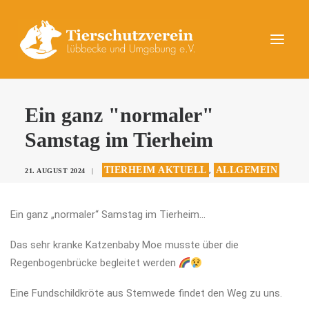
UNSERE TIERE
Ein ganz "normaler"
AKTUELLES
Samstag im Tierheim
DAS TIERHEIM
TIERHEIM AKTUELL
ALLGEMEIN
21. AUGUST 2024
|
,
HELFEN
KONTAKT
Ein ganz „normaler“ Samstag im Tierheim…
SPENDEN
Das sehr kranke Katzenbaby Moe musste über die
Regenbogenbrücke begleitet werden
Eine Fundschildkröte aus Stemwede findet den Weg zu uns.