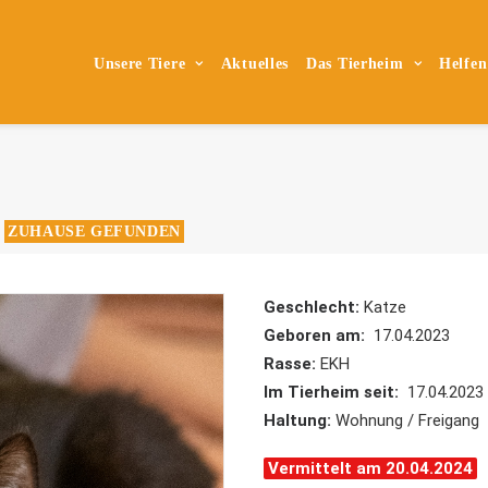
Unsere Tiere
Aktuelles
Das Tierheim
Helfen
ZUHAUSE GEFUNDEN
,
Geschlecht:
Katze
Geboren am:
17.04.2023
Rasse:
EKH
Im Tierheim seit:
17.04.2023
Haltung:
Wohnung / Freigang
Vermittelt am 20.04.2024