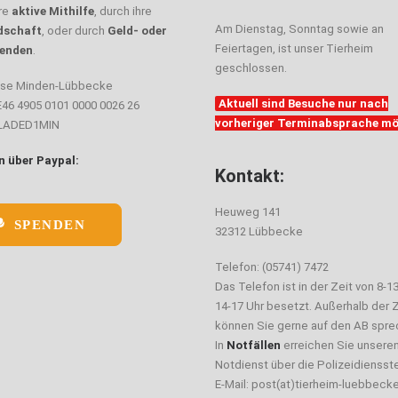
hre
aktive Mithilfe
, durch ihre
Am Dienstag, Sonntag sowie an
dschaft
, oder durch
Geld- oder
Feiertagen, ist unser Tierheim
enden
.
geschlossen.
sse Minden-Lübbecke
Aktuell sind Besuche nur nach
E46 4905 0101 0000 0026 26
vorheriger Terminabsprache mö
ELADED1MIN
 über Paypal:
Kontakt:
Heuweg 141
SPENDEN
32312 Lübbecke
Telefon: (05741) 7472
Das Telefon ist in der Zeit von 8-1
14-17 Uhr besetzt. Außerhalb der Z
können Sie gerne auf den AB spre
In
Notfällen
erreichen Sie unsere
Notdienst über die Polizeidiensste
E-Mail: post(at)tierheim-luebbeck