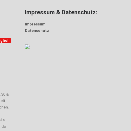
Impressum & Datenschutz:
Impressum
Datenschutz
glich
3.30 &
eit
chen.
n
lle.
e.de