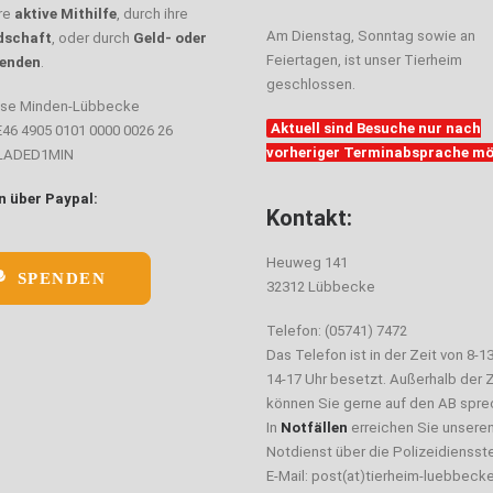
hre
aktive Mithilfe
, durch ihre
Am Dienstag, Sonntag sowie an
dschaft
, oder durch
Geld- oder
Feiertagen, ist unser Tierheim
enden
.
geschlossen.
sse Minden-Lübbecke
Aktuell sind Besuche nur nach
E46 4905 0101 0000 0026 26
vorheriger Terminabsprache mö
ELADED1MIN
 über Paypal:
Kontakt:
Heuweg 141
SPENDEN
32312 Lübbecke
Telefon: (05741) 7472
Das Telefon ist in der Zeit von 8-1
14-17 Uhr besetzt. Außerhalb der Z
können Sie gerne auf den AB spre
In
Notfällen
erreichen Sie unsere
Notdienst über die Polizeidiensste
E-Mail: post(at)tierheim-luebbeck