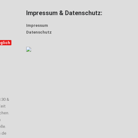
Impressum & Datenschutz:
Impressum
Datenschutz
glich
3.30 &
eit
chen.
n
lle.
e.de