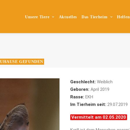
Unsere Tiere
Aktuelles
Das Tierheim
Helfen
ZUHAUSE GEFUNDEN
Geschlecht:
Weiblich
Geboren:
April 2019
Rasse:
EKH
Im Tierheim seit:
29.07.2019
Vermittelt am 02.05.2020