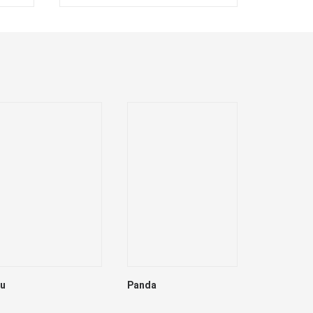
lu
Panda
Dave