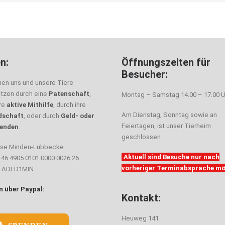
n:
Öffnungszeiten für
Besucher:
nen uns und unsere Tiere
ützen durch eine
Patenschaft
,
Montag – Samstag 14.00 – 17.00 U
hre
aktive Mithilfe
, durch ihre
Am Dienstag, Sonntag sowie an
dschaft
, oder durch
Geld- oder
Feiertagen, ist unser Tierheim
enden
.
geschlossen.
sse Minden-Lübbecke
Aktuell sind Besuche nur nach
E46 4905 0101 0000 0026 26
vorheriger Terminabsprache mö
ELADED1MIN
 über Paypal:
Kontakt:
Heuweg 141