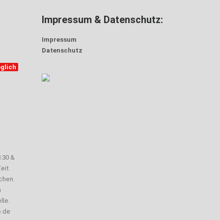
Impressum & Datenschutz:
Impressum
Datenschutz
glich
3.30 &
eit
chen.
n
lle.
e.de