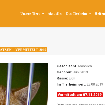
Unsere Tiere
Aktuelles
Das Tierheim
Helfe
ATZEN – VERMITTELT 2019
Geschlecht:
Männlich
Geboren:
Juni 2019
Rasse:
EKH
Im Tierheim seit:
28.08.2019
Vermittelt am 07.11.2019