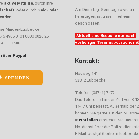
hre
aktive Mithilfe
, durch ihre
Am Dienstag, Sonntag sowie an
dschaft
, oder durch
Geld- oder
Feiertagen, ist unser Tierheim
enden
.
geschlossen.
sse Minden-Lübbecke
Aktuell sind Besuche nur nach
E46 4905 0101 0000 0026 26
vorheriger Terminabsprache mö
ELADED1MIN
 über Paypal:
Kontakt:
Heuweg 141
SPENDEN
32312 Lübbecke
Telefon: (05741) 7472
Das Telefon ist in der Zeit von 8-1
14-17 Uhr besetzt. Außerhalb der Z
können Sie gerne auf den AB spre
In
Notfällen
erreichen Sie unsere
Notdienst über die Polizeidiensste
E-Mail: post(at)tierheim-luebbeck