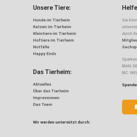
Unsere Tiere:
Helfe
Hunde im Tierheim
Sie kön
Katzen im Tierheim
unterst
Kleintiere im Tierheim
durch i
Hoftiere im Tierheim
Mitglie
Notfälle
Sachsp
Happy Ends
Sparka
IBAN: D
Das Tierheim:
BIC: W
Aktuelles
Spenden
Über das Tierheim
Impressionen
Das Team
Wir werden untersützt durch: