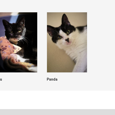
lu
Panda
Dave