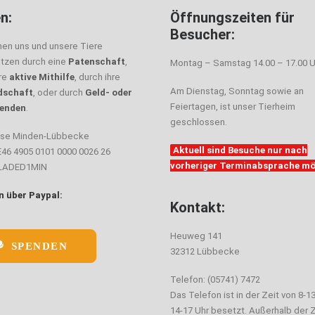
n:
Öffnungszeiten für
Besucher:
nen uns und unsere Tiere
ützen durch eine
Patenschaft
,
Montag – Samstag 14.00 – 17.00 U
hre
aktive Mithilfe
, durch ihre
Am Dienstag, Sonntag sowie an
dschaft
, oder durch
Geld- oder
Feiertagen, ist unser Tierheim
enden
.
geschlossen.
sse Minden-Lübbecke
Aktuell sind Besuche nur nach
E46 4905 0101 0000 0026 26
vorheriger Terminabsprache mö
ELADED1MIN
 über Paypal:
Kontakt:
Heuweg 141
SPENDEN
32312 Lübbecke
Telefon: (05741) 7472
Das Telefon ist in der Zeit von 8-1
14-17 Uhr besetzt. Außerhalb der Z