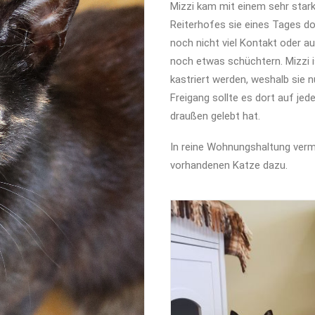
Mizzi kam mit einem sehr star
Reiterhofes sie eines Tages do
noch nicht viel Kontakt oder au
noch etwas schüchtern. Mizzi i
kastriert werden, weshalb sie 
Freigang sollte es dort auf jede
draußen gelebt hat.
In reine Wohnungshaltung vermi
vorhandenen Katze dazu.