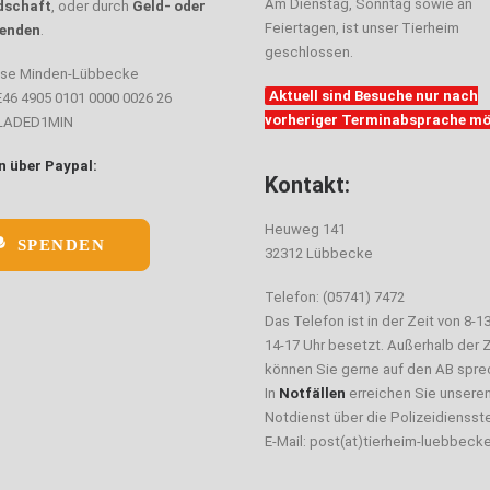
Am Dienstag, Sonntag sowie an
dschaft
, oder durch
Geld- oder
Feiertagen, ist unser Tierheim
enden
.
geschlossen.
sse Minden-Lübbecke
Aktuell sind Besuche nur nach
E46 4905 0101 0000 0026 26
vorheriger Terminabsprache mö
ELADED1MIN
 über Paypal:
Kontakt:
Heuweg 141
SPENDEN
32312 Lübbecke
Telefon: (05741) 7472
Das Telefon ist in der Zeit von 8-1
14-17 Uhr besetzt. Außerhalb der Z
können Sie gerne auf den AB spre
In
Notfällen
erreichen Sie unsere
Notdienst über die Polizeidiensste
E-Mail: post(at)tierheim-luebbeck