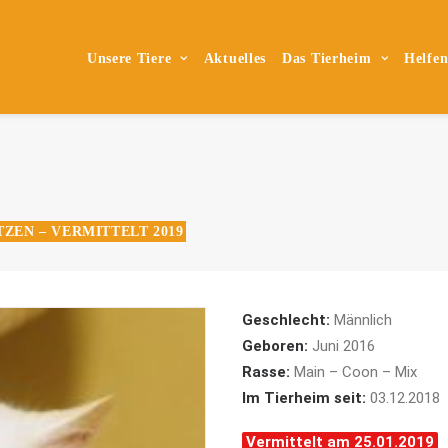
Unsere Tiere
Aktuelles
Das Tierheim
Helfe
TZEN – VERMITTELT 2019
Geschlecht:
Männlich
Geboren:
Juni 2016
Rasse:
Main – Coon – Mix
Im Tierheim seit:
03.12.2018
Vermittelt am 25.01.2019