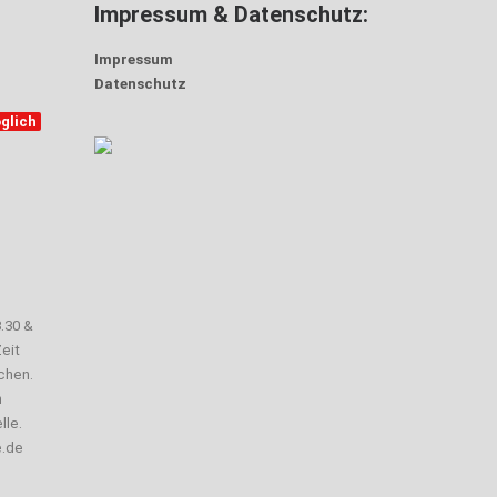
Impressum & Datenschutz:
Impressum
Datenschutz
glich
3.30 &
eit
chen.
n
lle.
e.de