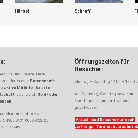
Hänsel
Schnuffi
F
n:
Öffnungszeiten für
Besucher:
nen uns und unsere Tiere
ützen durch eine
Patenschaft
,
Montag – Samstag 14.00 – 17.00 U
hre
aktive Mithilfe
, durch ihre
Am Dienstag, Sonntag sowie an
dschaft
, oder durch
Geld- oder
Feiertagen, ist unser Tierheim
enden
.
geschlossen.
sse Minden-Lübbecke
Aktuell sind Besuche nur nach
E46 4905 0101 0000 0026 26
vorheriger Terminabsprache mö
ELADED1MIN