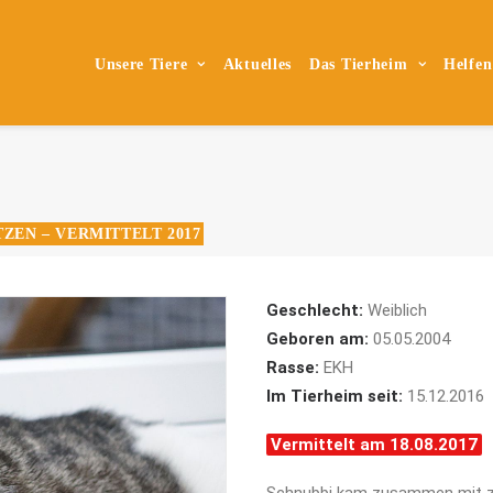
Unsere Tiere
Aktuelles
Das Tierheim
Helfen
ZEN – VERMITTELT 2017
Geschlecht:
Weiblich
Geboren am:
05.05.2004
Rasse:
EKH
Im Tierheim seit:
15.12.2016
Vermittelt am 18.08.2017