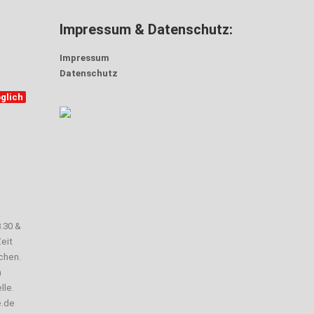
Impressum & Datenschutz:
Impressum
Datenschutz
glich
3.30 &
eit
chen.
n
lle.
e.de