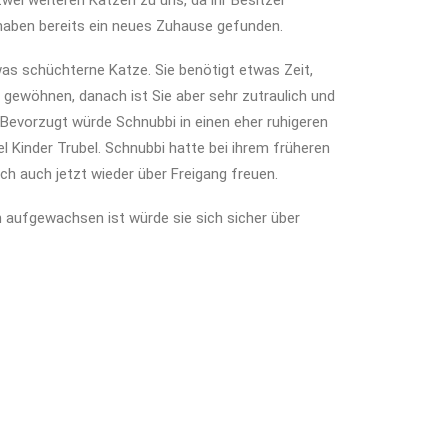
i weiteren Katzen zu uns, da ihr Besitzer
 haben bereits ein neues Zuhause gefunden.
twas schüchterne Katze. Sie benötigt etwas Zeit,
gewöhnen, danach ist Sie aber sehr zutraulich und
Bevorzugt würde Schnubbi in einen eher ruhigeren
l Kinder Trubel. Schnubbi hatte bei ihrem früheren
ch auch jetzt wieder über Freigang freuen.
 aufgewachsen ist würde sie sich sicher über