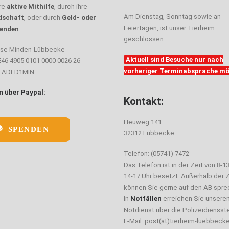
hre
aktive Mithilfe
, durch ihre
Am Dienstag, Sonntag sowie an
dschaft
, oder durch
Geld- oder
Feiertagen, ist unser Tierheim
enden
.
geschlossen.
sse Minden-Lübbecke
Aktuell sind Besuche nur nach
E46 4905 0101 0000 0026 26
vorheriger Terminabsprache mö
ELADED1MIN
 über Paypal:
Kontakt:
Heuweg 141
SPENDEN
32312 Lübbecke
Telefon: (05741) 7472
Das Telefon ist in der Zeit von 8-1
14-17 Uhr besetzt. Außerhalb der Z
können Sie gerne auf den AB spre
In
Notfällen
erreichen Sie unsere
Notdienst über die Polizeidiensste
E-Mail: post(at)tierheim-luebbeck