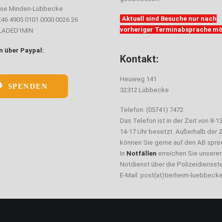
sse Minden-Lübbecke
Aktuell sind Besuche nur nach
E46 4905 0101 0000 0026 26
vorheriger Terminabsprache mö
ELADED1MIN
 über Paypal:
Kontakt:
Heuweg 141
SPENDEN
32312 Lübbecke
Telefon: (05741) 7472
Das Telefon ist in der Zeit von 8-1
14-17 Uhr besetzt. Außerhalb der Z
können Sie gerne auf den AB spre
In
Notfällen
erreichen Sie unsere
Notdienst über die Polizeidiensste
E-Mail: post(at)tierheim-luebbeck