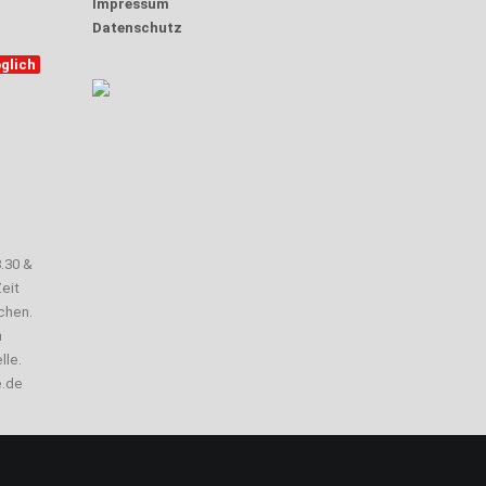
Impressum
Datenschutz
glich
3.30 &
eit
chen.
n
lle.
e.de