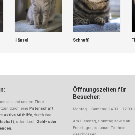
Hänsel
Schnuffi
F
n:
Öffnungszeiten für
Besucher:
nen uns und unsere Tiere
ützen durch eine
Patenschaft
,
Montag – Samstag 14.00 – 17.00 U
hre
aktive Mithilfe
, durch ihre
Am Dienstag, Sonntag sowie an
dschaft
, oder durch
Geld- oder
Feiertagen, ist unser Tierheim
enden
.
geschlossen.