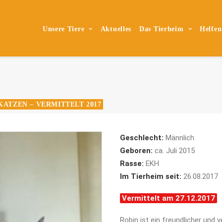
Unsere Tiere
Aktuelles
Das Tierheim
Helfen
KATZEN – VERMITTELT 2017
Geschlecht:
Männlich
Geboren:
ca. Juli 2015
Rasse:
EKH
Im Tierheim seit:
26.08.2017
Vermittelt am 27.12.2017
Robin ist ein freundlicher und 