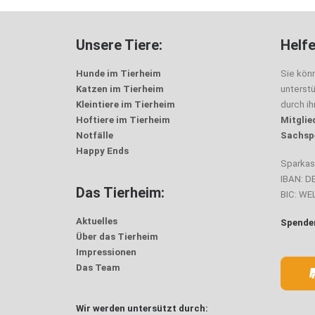
Unsere Tiere:
Helfe
Hunde im Tierheim
Sie kön
Katzen im Tierheim
unterst
Kleintiere im Tierheim
durch i
Hoftiere im Tierheim
Mitglie
Notfälle
Sachsp
Happy Ends
Sparka
IBAN: D
Das Tierheim:
BIC: W
Aktuelles
Spenden
Über das Tierheim
Impressionen
Das Team
Wir werden untersützt durch: