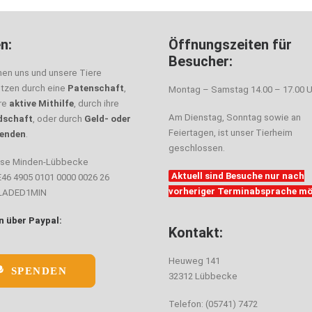
n:
Öffnungszeiten für
Besucher:
nen uns und unsere Tiere
ützen durch eine
Patenschaft
,
Montag – Samstag 14.00 – 17.00 U
hre
aktive Mithilfe
, durch ihre
Am Dienstag, Sonntag sowie an
dschaft
, oder durch
Geld- oder
Feiertagen, ist unser Tierheim
enden
.
geschlossen.
sse Minden-Lübbecke
Aktuell sind Besuche nur nach
E46 4905 0101 0000 0026 26
vorheriger Terminabsprache mö
ELADED1MIN
 über Paypal:
Kontakt:
Heuweg 141
SPENDEN
32312 Lübbecke
Telefon: (05741) 7472