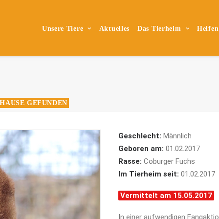
Unsere Tiere
Aktuelles
Das Tierheim
Helfen
HAUSE GEFUNDEN
Geschlecht:
Männlich
Geboren am:
01.02.2017
Rasse:
Coburger Fuchs
Im Tierheim seit:
01.02.2017
Vermittelt am 15.05.2017
In einer aufwendigen Fangaktio