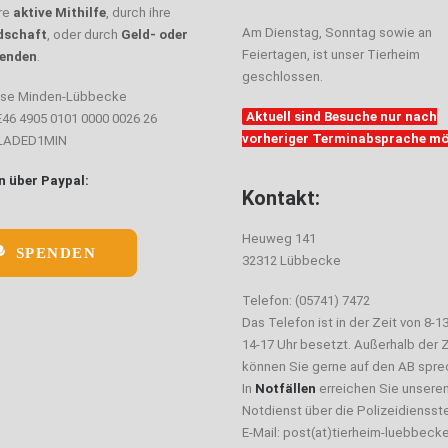
hre
aktive Mithilfe
, durch ihre
Am Dienstag, Sonntag sowie an
dschaft
, oder durch
Geld- oder
Feiertagen, ist unser Tierheim
enden
.
geschlossen.
sse Minden-Lübbecke
Aktuell sind Besuche nur nach
E46 4905 0101 0000 0026 26
vorheriger Terminabsprache mö
ELADED1MIN
 über Paypal:
Kontakt:
Heuweg 141
SPENDEN
32312 Lübbecke
Telefon: (05741) 7472
Das Telefon ist in der Zeit von 8-1
14-17 Uhr besetzt. Außerhalb der Z
können Sie gerne auf den AB spre
In
Notfällen
erreichen Sie unsere
Notdienst über die Polizeidiensste
E-Mail: post(at)tierheim-luebbeck