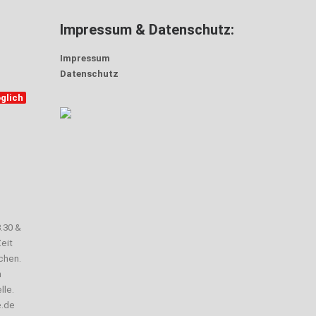
Impressum & Datenschutz:
Impressum
Datenschutz
glich
3.30 &
eit
chen.
n
lle.
e.de