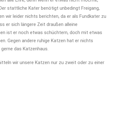
 alle Ehre, denn wenn er etwas nicht möchte,
Der stattliche Kater benötigt unbedingt Freigang,
 wir leider nichts berichten, da er als Fundkater zu
s er sich längere Zeit draußen alleine
en ist er noch etwas schüchtern, doch mit etwas
uen. Gegen andere ruhige Katzen hat er nichts
r gerne das Katzenhaus.
tteln wir unsere Katzen nur zu zweit oder zu einer