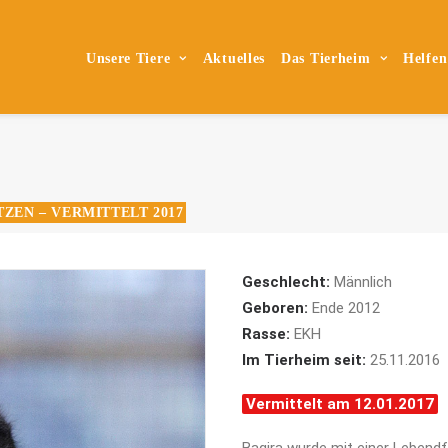
Unsere Tiere
Aktuelles
Das Tierheim
Helfen
TZEN – VERMITTELT 2017
Geschlecht:
Männlich
Geboren:
Ende 2012
Rasse:
EKH
Im Tierheim seit:
25.11.2016
Vermittelt am 12.01.2017