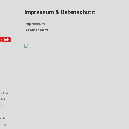
Impressum & Datenschutz:
Impressum
Datenschutz
glich
3.30 &
eit
chen.
n
lle.
e.de