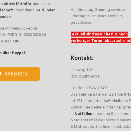
hre
aktive Mithilfe
, durch ihre
Am Dienstag, Sonntag sowie an
dschaft
, oder durch
Geld- oder
Feiertagen, ist unser Tierheim
enden
.
geschlossen.
sse Minden-Lübbecke
Aktuell sind Besuche nur nach
E46 4905 0101 0000 0026 26
vorheriger Terminabsprache mö
ELADED1MIN
 über Paypal:
Kontakt:
Heuweg 141
SPENDEN
32312 Lübbecke
Telefon: (05741) 7472
Das Telefon ist in der Zeit von 8-1
14-17 Uhr besetzt. Außerhalb der Z
können Sie gerne auf den AB spre
In
Notfällen
erreichen Sie unsere
Notdienst über die Polizeidiensste
E-Mail: post(at)tierheim-luebbeck