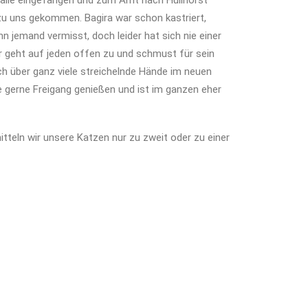
falle eingefangen und zum Amt nach Hüllhorst
 zu uns gekommen. Bagira war schon kastriert,
hn jemand vermisst, doch leider hat sich nie einer
r geht auf jeden offen zu und schmust für sein
ch über ganz viele streichelnde Hände im neuen
 gerne Freigang genießen und ist im ganzen eher
tteln wir unsere Katzen nur zu zweit oder zu einer